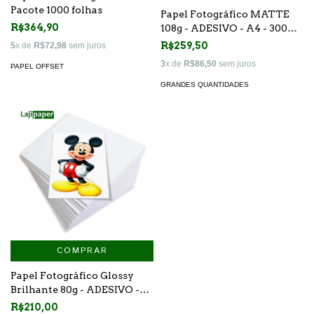
Pacote 1000 folhas
Papel Fotográfico MATTE
R$364,90
108g - ADESIVO - A4 - 300
folhas
R$259,50
5
x de
R$72,98
sem juros
3
x de
R$86,50
sem juros
PAPEL OFFSET
GRANDES QUANTIDADES
COMPRAR
Papel Fotográfico Glossy
Brilhante 80g - ADESIVO -
A4 - 300 folhas
R$210,00