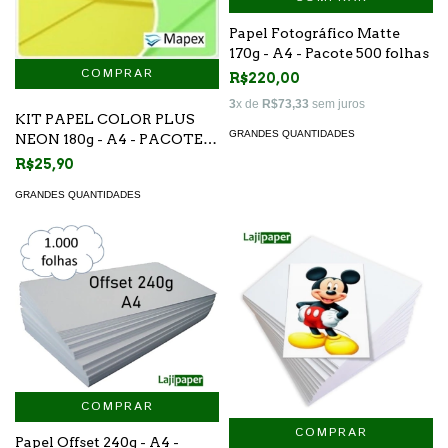
Papel Fotográfico Matte
170g - A4 - Pacote 500 folhas
R$220,00
3
x de
R$73,33
sem juros
KIT PAPEL COLOR PLUS
GRANDES QUANTIDADES
NEON 180g - A4 - PACOTE
20 FOLHAS
R$25,90
GRANDES QUANTIDADES
COMPRAR
COMPRAR
Papel Offset 240g - A4 -