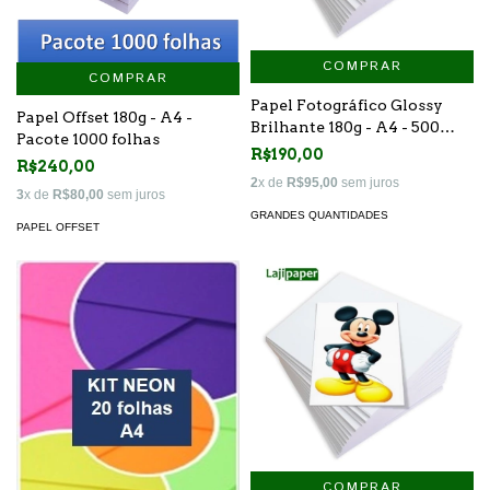
COMPRAR
COMPRAR
Papel Fotográfico Glossy
Papel Offset 180g - A4 -
Brilhante 180g - A4 - 500
Pacote 1000 folhas
Folhas
R$190,00
R$240,00
2
x de
R$95,00
sem juros
3
x de
R$80,00
sem juros
GRANDES QUANTIDADES
PAPEL OFFSET
COMPRAR