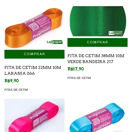
FITA DE CETIM 38MM 10M
VERDE BANDEIRA 217
FITA DE CETIM 22MM 10M
R$17,90
LARANJA 066
FITAS DE CETIM
R$9,90
FITAS DE CETIM