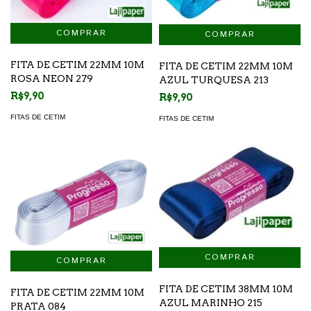
FITA DE CETIM 22MM 10M
FITA DE CETIM 22MM 10M
ROSA NEON 279
AZUL TURQUESA 213
R$9,90
R$9,90
FITAS DE CETIM
FITAS DE CETIM
FITA DE CETIM 38MM 10M
FITA DE CETIM 22MM 10M
AZUL MARINHO 215
PRATA 084