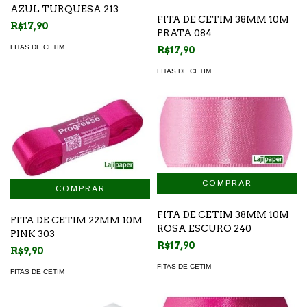
AZUL TURQUESA 213
FITA DE CETIM 38MM 10M
R$17,90
PRATA 084
FITAS DE CETIM
R$17,90
FITAS DE CETIM
FITA DE CETIM 38MM 10M
FITA DE CETIM 22MM 10M
ROSA ESCURO 240
PINK 303
R$17,90
R$9,90
FITAS DE CETIM
FITAS DE CETIM