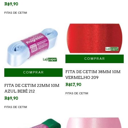
R$9,90
FITAS DE CETIM
FITA DE CETIM 38MM 10M
VERMELHO 209
R$17,90
FITA DE CETIM 22MM 10M
AZUL BEBÊ 212
FITAS DE CETIM
R$9,90
FITAS DE CETIM