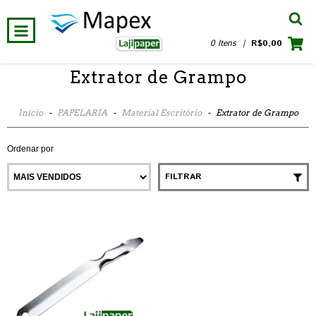
0 Itens
|
R$0,00
Extrator de Grampo
Início
-
PAPELARIA
-
Material Escritório
-
Extrator de Grampo
Ordenar por
FILTRAR