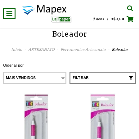
0 Itens
|
R$0,00
Boleador
Início
-
ARTESANATO
-
Ferramentas Artesanato
-
Boleador
Ordenar por
FILTRAR