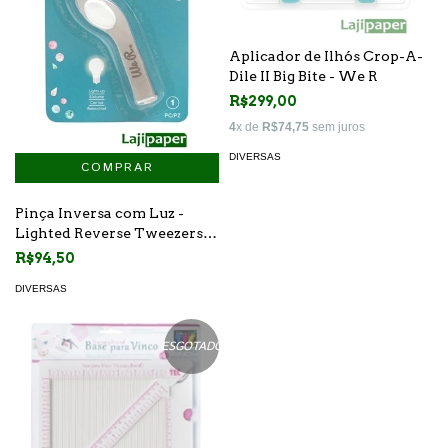
Aplicador de Ilhós Crop-A-
Dile II Big Bite - We R
R$299,00
4
x de
R$74,75
sem juros
DIVERSAS
Pinça Inversa com Luz -
Lighted Reverse Tweezers
We R
R$94,50
DIVERSAS
ESGOTADO