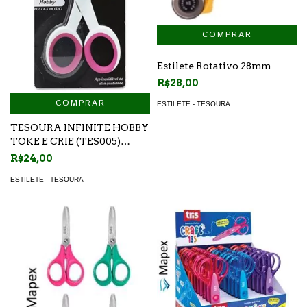
Estilete Rotativo 28mm
R$28,00
COMPRAR
ESTILETE - TESOURA
TESOURA INFINITE HOBBY
TOKE E CRIE (TES005)
13,7X6,5CM
R$24,00
ESTILETE - TESOURA