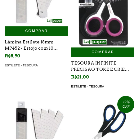
COMPRAR
Lâmina Estilete 18mm
MP452 - Estojo com 10
COMPRAR
unidades
R$8,90
TESOURA INFINITE
ESTILETE - TESOURA
PRECISÃO TOKE E CRIE
(TES004) 10,5X5,5CM
R$21,00
ESTILETE - TESOURA
12
%
OFF