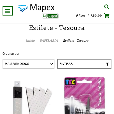
0 Itens
|
R$0,00
Estilete - Tesoura
Início
-
PAPELARIA
-
Estilete - Tesoura
Ordenar por
FILTRAR