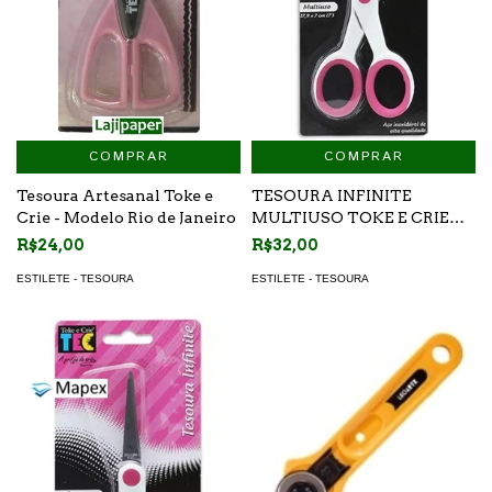
COMPRAR
COMPRAR
Tesoura Artesanal Toke e
TESOURA INFINITE
Crie - Modelo Rio de Janeiro
MULTIUSO TOKE E CRIE
(TES005) 17,9X7CM
R$24,00
R$32,00
ESTILETE - TESOURA
ESTILETE - TESOURA