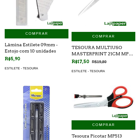
COMPRAR
COMPRAR
Lâmina Estilete 09mm -
TESOURA MULTIUSO
Estojo com 10 unidades
MASTERPRINT 21CM MP
R$5,90
511
R$17,50
R$19,80
ESTILETE - TESOURA
ESTILETE - TESOURA
COMPRAR
Tesoura Picotar MP513