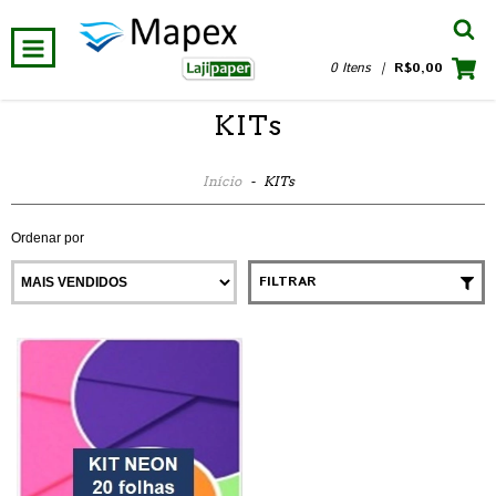
0 Itens
|
R$0,00
KITs
Início
-
KITs
Ordenar por
FILTRAR